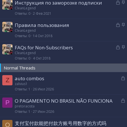
З
З
Инструкция по заморозке подписки
т
п
а
а
CleanLegend
а
л
Ответы
0
2 Фев 2021
к
к
е
р
р
н
З
З
Правила пользования
ы
е
о
а
а
CleanLegend
т
п
Ответы
0
14 Окт 2018
к
к
а
л
р
р
е
З
З
FAQs for Non-Subscribers
ы
е
н
а
а
CleanLegend
т
п
о
Ответы
0
4 Окт 2018
к
к
а
л
р
р
е
Normal Threads
ы
е
н
т
п
З
auto combos
о
Z
а
л
а
zalvius1
е
Ответы
1
26 Июл 2026
к
н
р
З
O PAGAMENTO NO BRASIL NÃO FUNCIONA
о
P
а
pretoracista
т
Ответы
1
27 Июн 2026
к
а
р
支付宝付款能把付款方账号用数字的方式吗
Q