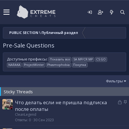
PUBLIC SECTION \ Публичный раздел
Pre-Sale Questions
Доступные префиксы:
Показать все
SA:MP/CR:MP
CS:GO
NARAKA
ProjectWinter
Phasmophobia
Покупка
Фильтры
Sticky Threads
З
З
Что делать если не пришла подписка
а
а
после оплаты
к
к
CleanLegend
р
р
Ответы
0
30 Сен 2023
ы
е