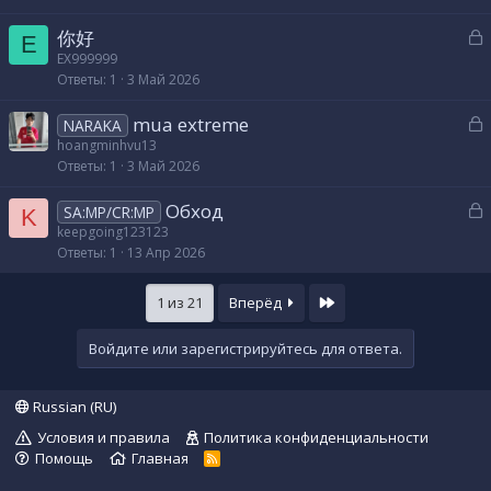
р
З
你好
E
а
EX999999
т
Ответы
1
3 Май 2026
к
а
р
З
mua extreme
NARAKA
а
hoangminhvu13
т
Ответы
1
3 Май 2026
к
а
р
З
Обход
SA:MP/CR:MP
K
а
keepgoing123123
т
Ответы
1
13 Апр 2026
к
а
р
Last
1 из 21
Вперёд
т
а
Войдите или зарегистрируйтесь для ответа.
Russian (RU)
Условия и правила
Политика конфиденциальности
Помощь
Главная
R
S
S