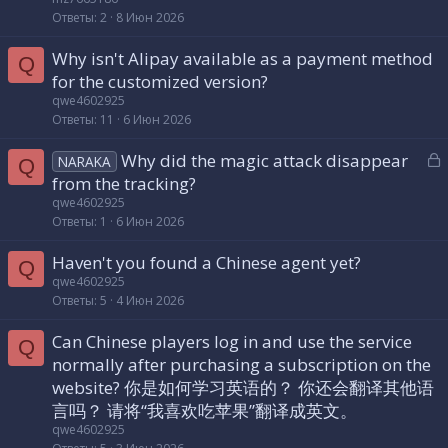
р
Ответы
2
8 Июн 2026
Why isn't Alipay available as a payment method
т
Q
for the customized version?
а
qwe4602925
Ответы
11
6 Июн 2026
З
Why did the magic attack disappear
NARAKA
Q
а
from the tracking?
к
qwe4602925
р
Ответы
1
6 Июн 2026
Haven't you found a Chinese agent yet?
т
Q
qwe4602925
а
Ответы
5
4 Июн 2026
Can Chinese players log in and use the service
Q
normally after purchasing a subscription on the
website? 你是如何学习英语的？ 你还会翻译其他语
言吗？ 请将“我喜欢吃苹果”翻译成英文。
qwe4602925