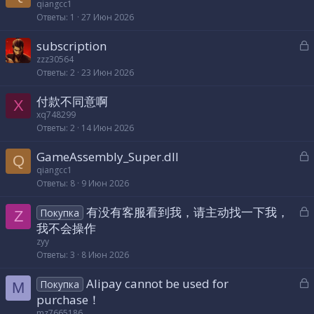
qiangcc1
т
Ответы
1
27 Июн 2026
а
З
subscription
а
zzz30564
Ответы
2
23 Июн 2026
к
р
付款不同意啊
X
xq748299
т
Ответы
2
14 Июн 2026
а
З
GameAssembly_Super.dll
Q
а
qiangcc1
Ответы
8
9 Июн 2026
к
р
З
有没有客服看到我，请主动找一下我，
Покупка
Z
а
我不会操作
т
к
zyy
а
р
Ответы
3
8 Июн 2026
З
Alipay cannot be used for
т
Покупка
M
а
purchase！
а
к
mz7665186