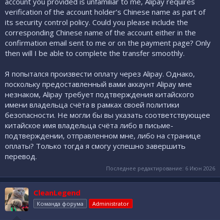
account you provided is unfamiliar to me, Alipay requires
verification of the account holder’s Chinese name as part of
its security control policy. Could you please include the
corresponding Chinese name of the account either in the
confirmation email sent to me or on the payment page? Only
then will I be able to complete the transfer smoothly.
Я попытался произвести оплату через Alipay. Однако,
поскольку предоставленный вами аккаунт Alipay мне
незнаком, Alipay требует подтверждения китайского
имени владельца счёта в рамках своей политики
безопасности. Не могли бы вы указать соответствующее
китайское имя владельца счёта либо в письме-
подтверждении, отправленном мне, либо на странице
оплаты? Только тогда я смогу успешно завершить
перевод.
Последнее редактирование:
6 Июн 2026
CleanLegend
Команда форума
Administrator