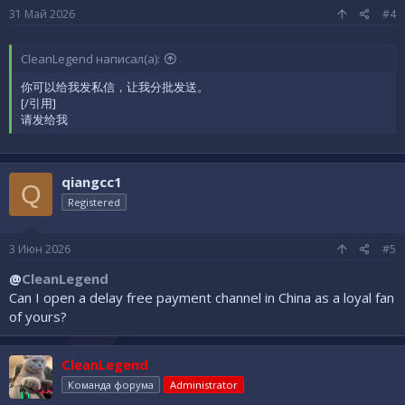
31 Май 2026
#4
CleanLegend написал(а):
你可以给我发私信，让我分批发送。
[/引用]
请发给我
qiangcc1
Q
Registered
3 Июн 2026
#5
@
CleanLegend
Can I open a delay free payment channel in China as a loyal fan
of yours?
CleanLegend
Команда форума
Administrator