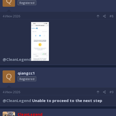
Q
Registered
4 Июн 2026
#8
@CleanLegend
qiangcc1
Q
Registered
4 Июн 2026
#9
@CleanLegend
Unable to proceed to the next step
CleanLegend