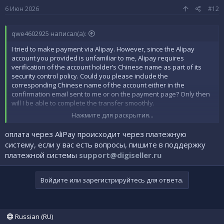
6 Июн 2026
#12
qwe4602925 написал(а):
I tried to make payment via Alipay. However, since the Alipay
account you provided is unfamiliar to me, Alipay requires
verification of the account holder’s Chinese name as part of its
security control policy. Could you please include the
corresponding Chinese name of the account either in the
confirmation email sent to me or on the payment page? Only then
will I be able to complete the transfer smoothly.
Нажмите для раскрытия...
Я попытался произвести оплату через Alipay. Однако,
поскольку предоставленный вами аккаунт Alipay мне
оплата через AliPay происходит через платежную
незнаком, Alipay требует подтверждения китайского имени
систему, если у вас есть вопросы, пишите в поддержку
владельца счёта в рамках своей политики безопасности. Не
платежной системы
support@digiseller.ru
могли бы вы указать соответствующее китайское имя
владельца счёта либо в письме-подтверждении,
отправленном мне, либо на странице оплаты? Только тогда я
Войдите или зарегистрируйтесь для ответа.
смогу успешно завершить перевод.
Russian (RU)