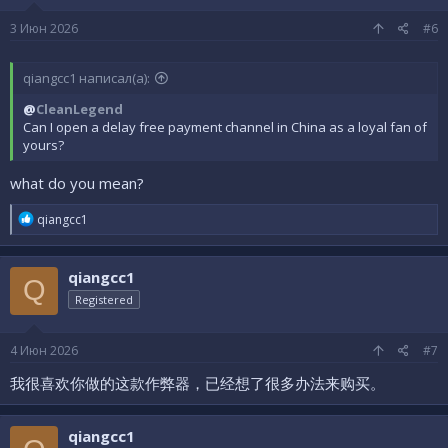
3 Июн 2026
#6
qiangcc1 написал(а):
@
CleanLegend
Can I open a delay free payment channel in China as a loyal fan of
yours?
what do you mean?
Р
qiangcc1
е
а
к
qiangcc1
ц
Q
и
Registered
и
:
4 Июн 2026
#7
我很喜欢你做的这款作弊器，已经想了很多办法来购买。
qiangcc1