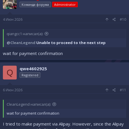
Команда форума
Administrator
4 Июн 2026
#10
qiangcc1 написал(а):
@CleanLegend
Unable to proceed to the next step
wait for payment confirmation
qwe4602925
Q
Registered
6 Июн 2026
#11
CleanLegend написал(а):
wait for payment confirmation
I tried to make payment via Alipay. However, since the Alipay