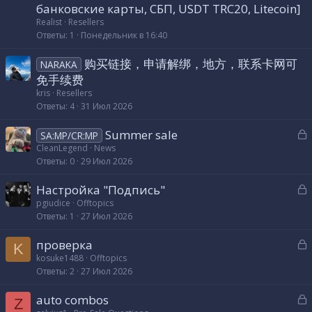
к
банковские карты, СБП, USDT TRC20, Litecoin]
а
р
Realist
Resellers
Ответы
1
Понедельник в 16:40
т
购买链接，申请解绑，地方，联系卡网可
а
NARAKA
免手续费
kris
Resellers
Ответы
4
31 Июл 2026
З
Summer sale
SA:MP/CR:MP
а
CleanLegend
News
Ответы
0
29 Июл 2026
к
р
З
Настройка "Подпись"
а
pgiudice
Offtopics
т
Ответы
1
27 Июл 2026
к
а
р
З
проверка
K
а
kosuke1488
Offtopics
т
Ответы
2
27 Июл 2026
к
а
р
З
auto combos
Z