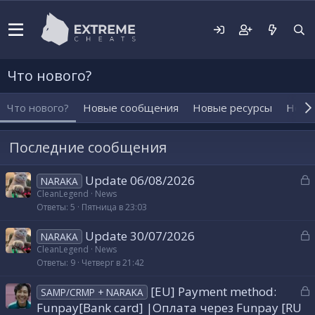
Что нового?
Что нового?
Новые сообщения
Новые ресурсы
Новы
Последние сообщения
З
Update 06/08/2026
NARAKA
а
CleanLegend
News
Ответы
5
Пятница в 23:03
к
р
З
Update 30/07/2026
NARAKA
а
CleanLegend
News
т
Ответы
9
Четверг в 21:42
к
а
р
З
[EU] Payment method:
SAMP/CRMP + NARAKA
а
Funpay[Bank card] |Оплата через Funpay [RU
т