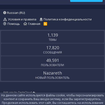
а
G
)
I
в
Russian (RU)
N
п
.
Условия и правила
Политика конфиденциальности
р
Помощь
Главная
R
о
S
S
ф
1,139
и
ТЕМЫ
л
е
17,820
R
СООБЩЕНИЯ
e
49,591
a
ПОЛЬЗОВАТЕЛИ
l
i
Nazareth
s
НОВЫЙ ПОЛЬЗОВАТЕЛЬ
t
.
Add-ons by TeslaCloud ☁️
На данном сайте используются файлы cookie, чтобы персонализировать
Локализация от
XenForo.Info
контент и сохранить Ваш вход в систему, если Вы зарегистрируетесь.
Контакты
Продолжая использовать этот сайт, Вы соглашаетесь на использование