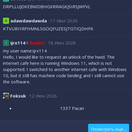
n
DRPLLUJDKEBWDBHGXRRAGKJSIRSJWFVL
n
н
а
adawdawdawda
17 Июл 2026
A
п
KTVURIYRFHMNLSGOQFUZESJTGTIQDHFK
и
с
i
ijrx114
Realist
18 Июн 2026
I
а
j
л
my user name:ijrx114
r
(
Hello, I would like to request an unlock of the hwid. The
x
а
internet cafe here is running Windows 11, which is not
1
)
supported. I switched to another internet cafe with Windows
1
в
10, but it still has machine code binding and I still cannot use
4
п
the software.
н
р
а
о
Foksuk
12 Июн 2026
п
ф
и
и
1337 Pacan​
с
л
а
е
л
P
(
Посмотреть ещё...
U