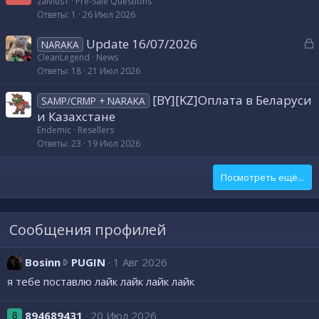
а
zalvius1
Pre-Sale Questions
т
Ответы
1
26 Июл 2026
к
а
р
З
Update 16/07/2026
NARAKA
а
CleanLegend
News
т
Ответы
18
21 Июл 2026
к
а
р
[BY][KZ]Оплата в Беларуси
SAMP/CRMP + NARAKA
и Казахстане
т
Endemic
Resellers
а
Ответы
23
19 Июл 2026
Посмотреть ещё...
Сообщения профилей
B
Bosinn
PUGIN
1 Авг 2026
o
я тебе поставлю лайк лайк лайк лайк
s
i
894689431
20 Июл 2026
8