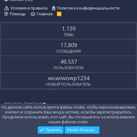
Условия и правила
Политика конфиденциальности
Помощь
Главная
R
S
S
1,139
ТЕМЫ
17,809
СООБЩЕНИЯ
49,537
ПОЛЬЗОВАТЕЛИ
wuwiwowp1234
НОВЫЙ ПОЛЬЗОВАТЕЛЬ
Add-ons by TeslaCloud ☁️
На данном сайте используются файлы cookie, чтобы персонализировать
Локализация от
XenForo.Info
контент и сохранить Ваш вход в систему, если Вы зарегистрируетесь.
Контакты
Продолжая использовать этот сайт, Вы соглашаетесь на использование
наших файлов cookie.
Принять
Узнать больше...