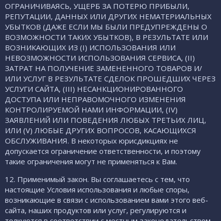
ОГРАНИЧИВАЯСЬ, УЩЕРБ ЗА ПОТЕРЮ ПРИБЫЛИ,
РЕПУТАЦИИ, ДАННЫХ ИЛИ ДРУГИХ НЕМАТЕРИАЛЬНЫХ
УБЫТКОВ (ДАЖЕ ЕСЛИ МЫ БЫЛИ ПРЕДУПРЕЖДЕНЫ О
ВОЗМОЖНОСТИ ТАКИХ УБЫТКОВ), В РЕЗУЛЬТАТЕ ИЛИ
ВОЗНИКАЮЩИХ ИЗ (I) ИСПОЛЬЗОВАНИЯ ИЛИ
НЕВОЗМОЖНОСТИ ИСПОЛЬЗОВАНИЯ СЕРВИСА, (II)
ЗАТРАТ НА ПОЛУЧЕНИЕ ЗАМЕНЕННОГО ТОВАРОВ И/
ИЛИ УСЛУГ В РЕЗУЛЬТАТЕ СДЕЛОК ПРОШЕДШИХ ЧЕРЕЗ
УСЛУГИ САЙТА, (III) НЕСАНКЦИОНИРОВАННОГО
ДОСТУПА ИЛИ НЕПРАВОМОЧНОГО ИЗМЕНЕНИЯ
КОНТРОЛИРУЕМОЙ НАМИ ИНФОРМАЦИИ, (IV)
ЗАЯВЛЕНИЙ ИЛИ ПОВЕДЕНИЯ ЛЮБЫХ ТРЕТЬИХ ЛИЦ,
ИЛИ (V) ЛЮБЫЕ ДРУГИХ ВОПРОСОВ, КАСАЮЩИХСЯ
ОБСЛУЖИВАНИЯ. В некоторых юрисдикциях не
допускается ограничение ответственности, и поэтому
такие ограничения могут не применяться к Вам.
12. Применимый закон. Вы соглашаетесь с тем, что
настоящие Условия использования и любые споры,
возникающие в связи с использованием вами этого веб-
сайта, наших продуктов или услуг, регулируются и
толкуются в соответствии с местным законодательством,