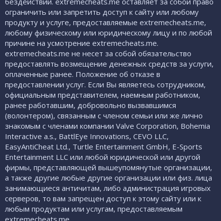
бездействий. extremecheats.me оставляет за собой право
ограничить или запретить доступ к сайту или любому
продукту и услуге, предоставляемые extremecheats.me,
любому физическому или юридическому лицу и по любой
причине на усмотрение extremecheats.me.
extremecheats.me не несет за собой обязательство
предоставлять возмещение денежных средств за услуги,
оплаченные ранее. Положение об отказе в
предоставлении услуг. Если Вы являетесь сотрудником,
официальным представителем, наемным работником,
ранее работавшим, добровольно вызвавшимся
(волонтером), связанным с членом семьи или же лично
знакомым с членами компании Valve Corporation, Bohemia
Interactive a.s., BattlEye Innovations, CEVO LLC,
EasyAntiCheat Ltd., Turtle Entertainment GmbH, E-Sports
Entertainment LLC или любой юридической или другой
фирмы, представляющей вышеупомянутые организации,
а также другие любые другие организации или физ. лица
занимающиеся античитам, либо администрация игровых
серверов, то вам запрещен доступ к этому сайту или к
любым продуктам или услугам, предоставляемым
extremecheats.me.