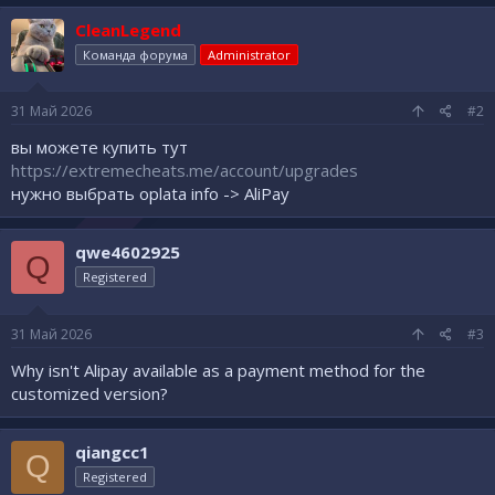
CleanLegend
Команда форума
Administrator
31 Май 2026
#2
вы можете купить тут
https://extremecheats.me/account/upgrades
нужно выбрать oplata info -> AliPay
qwe4602925
Q
Registered
31 Май 2026
#3
Why isn't Alipay available as a payment method for the
customized version?
qiangcc1
Q
Registered