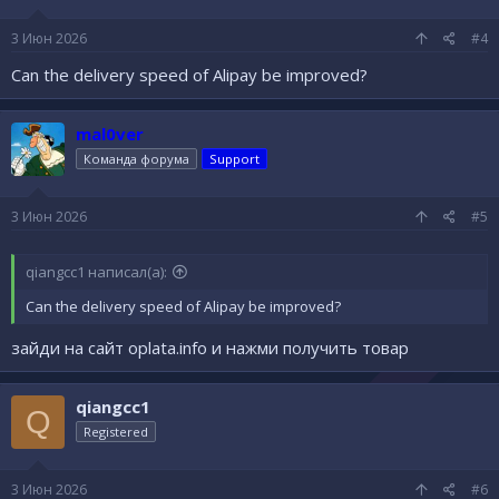
3 Июн 2026
#4
Can the delivery speed of Alipay be improved?
mal0ver
Команда форума
Support
3 Июн 2026
#5
qiangcc1 написал(а):
Can the delivery speed of Alipay be improved?
зайди на сайт oplata.info и нажми получить товар
qiangcc1
Q
Registered
3 Июн 2026
#6