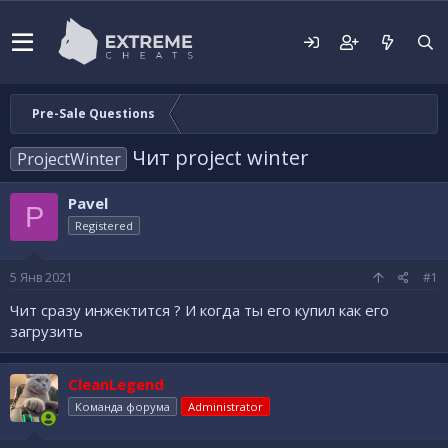
Pre-Sale Questions
Чит project winter
ProjectWinter
Pavel
P
Registered
5 Янв 2021
#1
Чит сразу инжектится ? И когда ты его купил как его
загрузить
CleanLegend
Команда форума
Administrator