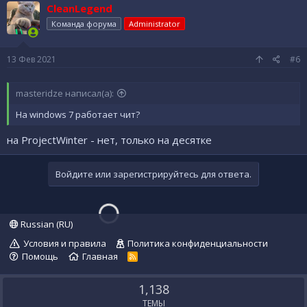
CleanLegend
Команда форума
Administrator
13 Фев 2021
#6
masteridze написал(а):
На windows 7 работает чит?
на ProjectWinter - нет, только на десятке
Войдите или зарегистрируйтесь для ответа.
Russian (RU)
Условия и правила
Политика конфиденциальности
Помощь
Главная
R
S
S
1,138
ТЕМЫ