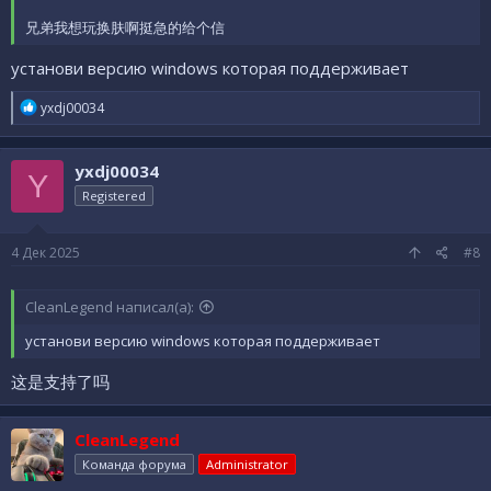
兄弟我想玩换肤啊挺急的给个信
установи версию windows которая поддерживает
Р
yxdj00034
е
а
к
yxdj00034
ц
Y
и
Registered
и
:
4 Дек 2025
#8
CleanLegend написал(а):
установи версию windows которая поддерживает
这是支持了吗
CleanLegend
Команда форума
Administrator