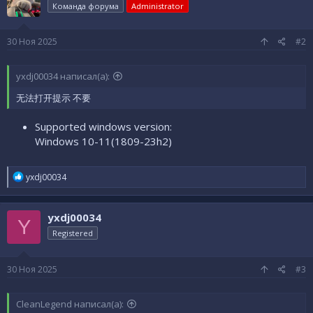
Команда форума
Administrator
30 Ноя 2025
#2
yxdj00034 написал(а):
无法打开提示 不要
Supported windows version:
Windows 10-11(1809-23h2)
Р
yxdj00034
е
а
к
yxdj00034
ц
Y
и
Registered
и
:
30 Ноя 2025
#3
CleanLegend написал(а):