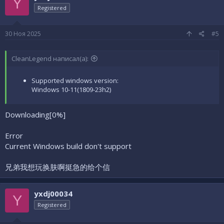
Y
Registered
30 Ноя 2025
#5
CleanLegend написал(а):
Supported windows version:
Windows 10-11(1809-23h2)
Downloading[0%]
Error
Current Windows build don't support
兄弟我想玩换肤啊挺急的给个信
yxdj00034
Y
Registered