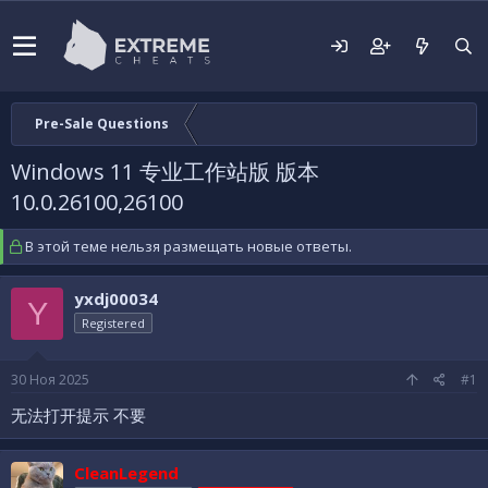
Pre-Sale Questions
Windows 11 专业工作站版 版本
10.0.26100,26100
В этой теме нельзя размещать новые ответы.
yxdj00034
Y
Registered
30 Ноя 2025
#1
无法打开提示 不要
CleanLegend