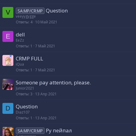
р
Question
SA:MP/CR:MP
V
veeyygygge
т
Ответы
4
10 Май 2021
а
dell
E
EeZz
Ответы
1
7 Май 2021
CRMP FULL
iQua
Ответы
1
7 Май 2021
Someone pay attention, please.
Junior2021
Ответы
3
13 Апр 2021
Question
D
Diaz107
Ответы
1
13 Апр 2021
Ру пейпал
SA:MP/CR:MP