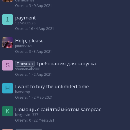
Gamesense
Ответы
3
9 Апр 2021
payment
1
1274568528
Ответы
16
4 Апр 2021
Help, please.
Junior2021
Ответы
3
3 Апр 2021
Требования для запуска
Покупка
S
shaman4ik2001
Ответы
1
2 Апр 2021
I want to buy the unlimited time
H
haxsamp
Ответы
1
2 Мар 2021
Помощь с сайлтэймботом sampcac
K
kingkevin1337
Ответы
0
22 Фев 2021