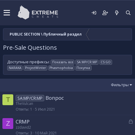
PUBLIC SECTION \ Публичный раздел
Pre-Sale Questions
Доступные префиксы:
Показать все
SA:MP/CR:MP
CS:GO
NARAKA
ProjectWinter
Phasmophobia
Покупка
Фильтры
Вопрос
SA:MP/CR:MP
T
TheVulcan
Ответы
1
5 Июл 2021
З
CRMP
Z
а
zzdavid2
Ответы
3
10 Май 2021
к