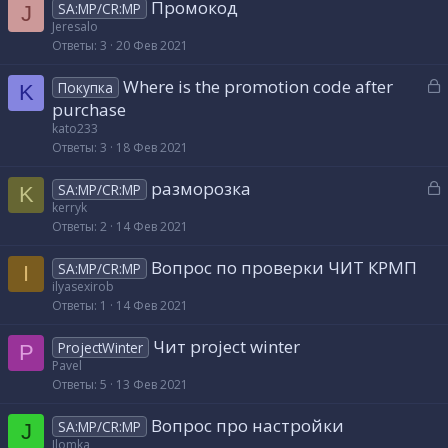
Промокод
SA:MP/CR:MP
J
Jeresalo
Ответы
3
20 Фев 2021
З
Where is the promotion code after
Покупка
K
а
purchase
к
kato233
р
Ответы
3
18 Фев 2021
З
разморозка
т
SA:MP/CR:MP
K
а
kerryk
а
Ответы
2
14 Фев 2021
к
р
Вопрос по проверки ЧИТ КРМП
SA:MP/CR:MP
I
ilyasexirob
т
Ответы
1
14 Фев 2021
а
Чит project winter
ProjectWinter
P
Pavel
Ответы
5
13 Фев 2021
Вопрос про настройки
SA:MP/CR:MP
J
Jlomka