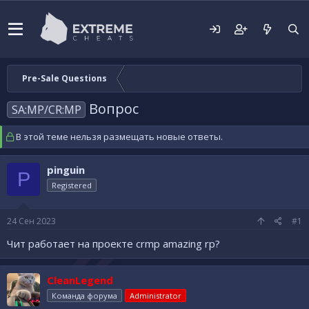
Pre-Sale Questions
Вопрос
SA:MP/CR:MP
В этой теме нельзя размещать новые ответы.
pinguin
P
Registered
24 Сен 2023
#1
Чит работает на проекте crmp amazing rp?
CleanLegend
Команда форума
Administrator