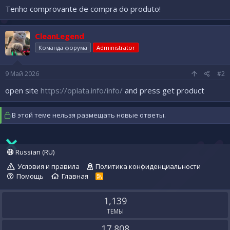
Tenho comprovante de compra do produto!
CleanLegend
Команда форума
Administrator
9 Май 2026
#2
open site
https://oplata.info/info/
and press get product
В этой теме нельзя размещать новые ответы.
Russian (RU)
Условия и правила
Политика конфиденциальности
Помощь
Главная
R
S
S
1,139
ТЕМЫ
17,808