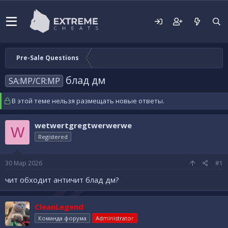
Pre-Sale Questions
блад дм
SA:MP/CR:MP
В этой теме нельзя размещать новые ответы.
wetwertgregtwerwerwe
W
Registered
30 Мар 2026
#1
чит обходит античит блад дм?
CleanLegend
Команда форума
Administrator