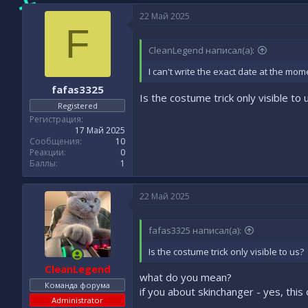
22 Май 2025
F
CleanLegend написал(а):
I can't write the exact date at the mom
fafas3325
Is the costume trick only visible to 
Registered
Регистрация
17 Май 2025
Сообщения
10
Реакции
0
Баллы
1
22 Май 2025
fafas3325 написал(а):
Is the costume trick only visible to us?
CleanLegend
what do you mean?
Команда форума
if you about skinchanger - yes, this 
Administrator