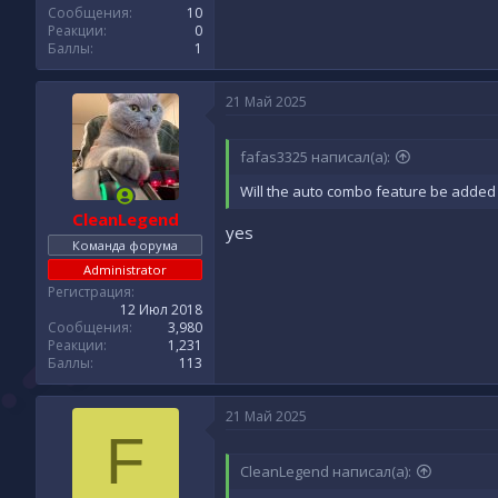
Сообщения
10
Реакции
0
Баллы
1
21 Май 2025
fafas3325 написал(а):
Will the auto combo feature be added
CleanLegend
yes
Команда форума
Administrator
Регистрация
12 Июл 2018
Сообщения
3,980
Реакции
1,231
Баллы
113
21 Май 2025
F
CleanLegend написал(а):