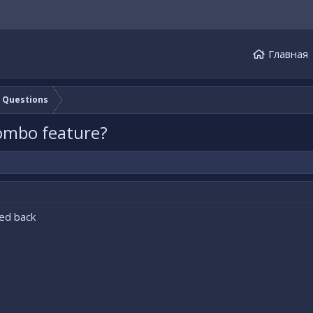
Главная
e Questions
combo feature?
ded back