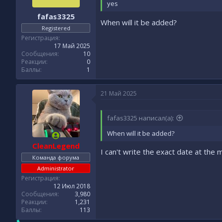
yes
fafas3325
When will it be added?
Registered
Регистрация
17 Май 2025
Сообщения
10
Реакции
0
Баллы
1
21 Май 2025
fafas3325 написал(а):
When will it be added?
CleanLegend
I can't write the exact date at the
Команда форума
Administrator
Регистрация
12 Июл 2018
Сообщения
3,980
Реакции
1,231
Баллы
113