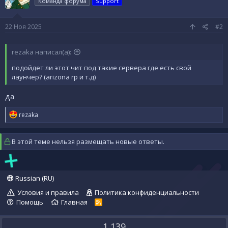
Команда форума
Support
22 Ноя 2025
#2
rezaka написал(а):
подойдет ли этот чит под такие сервера где есть свой
лаунчер? (arizona rp и т.д)
да
Р
rezaka
е
а
к
В этой теме нельзя размещать новые ответы.
ц
и
и
:
Russian (RU)
Условия и правила
Политика конфиденциальности
Помощь
Главная
R
S
S
1,139