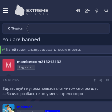
Offtopics
You are banned
В этой теме нельзя размещать новые ответы.
mambetcom213213132
M
Registered
7 Май 2025
#1
Здравствуйте утром пользовался читом смотрю щас
забанило разбаньте пж у меня стрела скоро
mal0ver