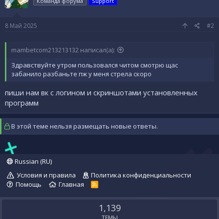
Команда форума
Support
8 Май 2025
#2
mambetcom213213132 написал(а):
Здравствуйте утром пользовался читом смотрю щас
забанило разбаньте пж у меня стрела скоро
пиши нам вк с логином и скриншотами установленных
программ
В этой теме нельзя размещать новые ответы.
Russian (RU)
Условия и правила
Политика конфиденциальности
Помощь
Главная
R
S
S
1,139
ТЕМЫ