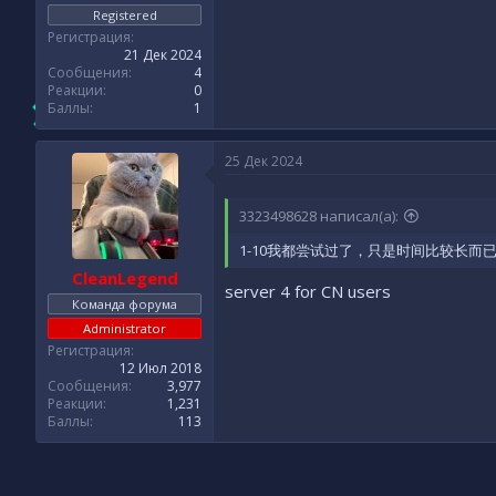
Registered
Регистрация
21 Дек 2024
Сообщения
4
Реакции
0
Баллы
1
25 Дек 2024
3323498628 написал(а):
1-10我都尝试过了，只是时间比较长而
CleanLegend
server 4 for CN users
Команда форума
Administrator
Регистрация
12 Июл 2018
Сообщения
3,977
Реакции
1,231
Баллы
113