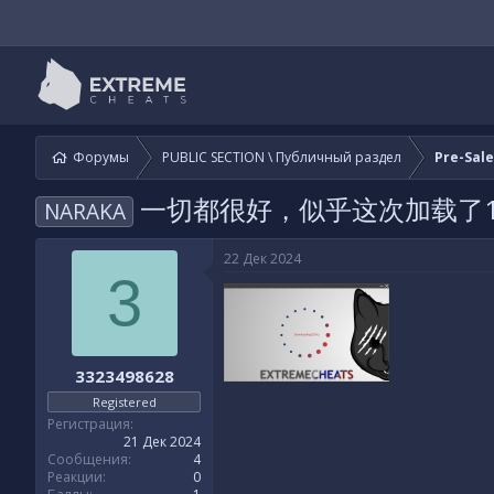
Форумы
PUBLIC SECTION \ Публичный раздел
Pre-Sal
一切都很好，似乎这次加载了1
NARAKA
22 Дек 2024
3
3323498628
Registered
Регистрация
21 Дек 2024
Сообщения
4
Реакции
0