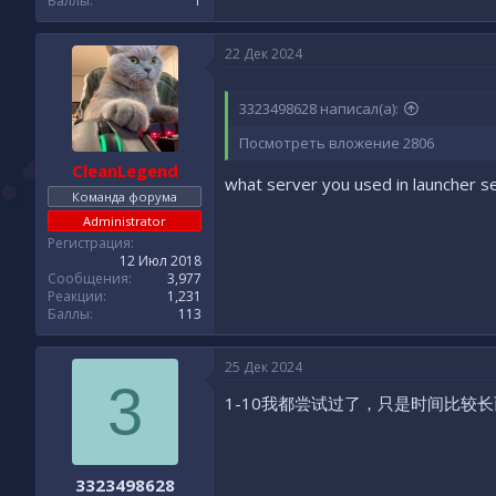
Баллы
1
22 Дек 2024
3323498628 написал(а):
Посмотреть вложение 2806
CleanLegend
what server you used in launcher s
Команда форума
Administrator
Регистрация
12 Июл 2018
Сообщения
3,977
Реакции
1,231
Баллы
113
25 Дек 2024
3
1-10我都尝试过了，只是时间比较
3323498628