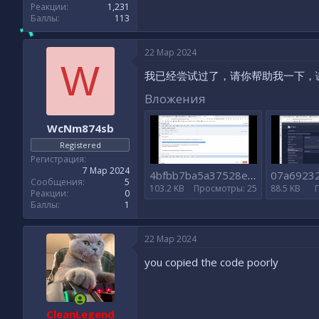
Реакции
1,231
Баллы
113
22 Мар 2024
W
我已经尝试过了，请你帮助我一下，
Вложения
WcNm874sb
Registered
Регистрация
7 Мар 2024
4bfbb7ba5a37528e44700e8d5e02418e.jpg
Сообщения
5
103.2 KB
Просмотры: 25
88.5 KB
Реакции
0
Баллы
1
22 Мар 2024
you copied the code poorly
CleanLegend