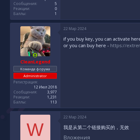
Сообщения
5
Реакции
0
Баллы
1
22 Мар 2024
if you buy key, you can activate her
or you can buy here -
https://extr
CleanLegend
Команда форума
Administrator
Регистрация
12 Июл 2018
Сообщения
3,977
Реакции
1,231
Баллы
113
22 Мар 2024
W
我是从第二个链接购买的，无效
Вложения