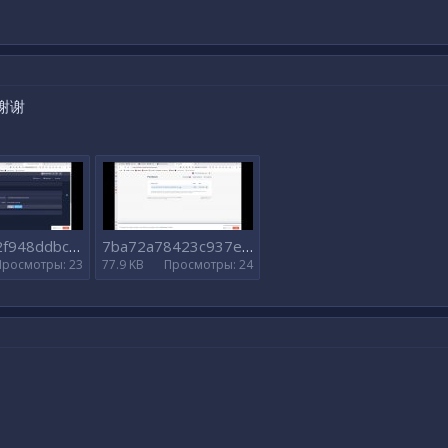
谢谢
07a69232f948ddbc95a09003553df979.jpg
7ba72a78423c937e8ee23a82c01e5d2f.jpg
Просмотры: 23
77.9 KB
Просмотры: 24