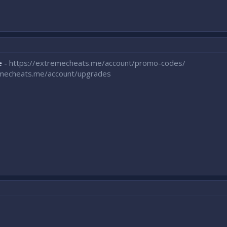
e -
https://extremecheats.me/account/promo-codes/
emecheats.me/account/upgrades