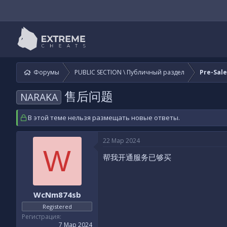
Форумы
PUBLIC SECTION \ Публичный раздел
Pre-Sal
售后问题
NARAKA
В этой теме нельзя размещать новые ответы.
22 Мар 2024
W
帮我开通服务已够买
WcNm874sb
Registered
Регистрация
7 Мар 2024