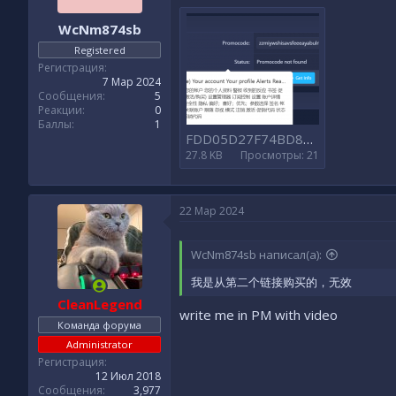
WcNm874sb
Registered
Регистрация
7 Мар 2024
Сообщения
5
Реакции
0
Баллы
1
FDD05D27F74BD847175D2296BAF3064D.png
27.8 KB
Просмотры: 21
22 Мар 2024
WcNm874sb написал(а):
我是从第二个链接购买的，无效
CleanLegend
write me in PM with video
Команда форума
Administrator
Регистрация
12 Июл 2018
Сообщения
3,977