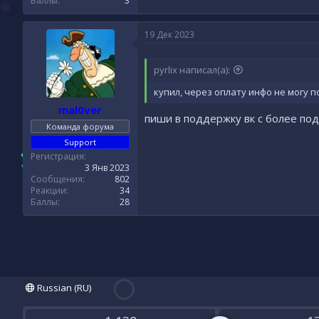
Баллы
3
19 Дек 2023
pyrlix написал(а):
купил, через оплату инфо не могу 
mal0ver
пиши в поддержку вк с более п
Команда форума
Support
Регистрация
3 Янв 2023
Сообщения
802
Реакции
34
Баллы
28
Russian (RU)