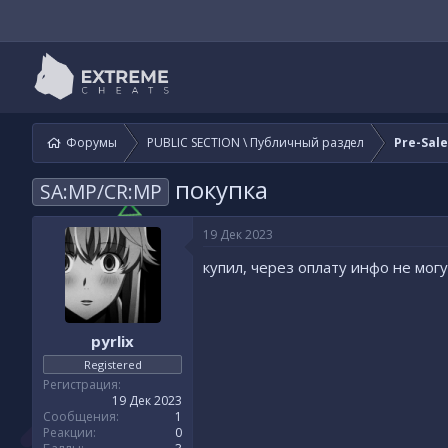
Форумы
PUBLIC SECTION \ Публичный раздел
Pre-Sal
покупка
SA:MP/CR:MP
19 Дек 2023
купил, через оплату инфо не мог
pyrlix
Registered
Регистрация
19 Дек 2023
Сообщения
1
Реакции
0