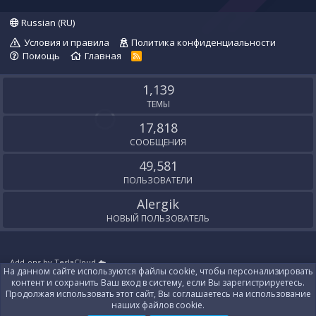
Russian (RU)
Условия и правила
Политика конфиденциальности
Помощь
Главная
R
S
S
1,139
ТЕМЫ
17,818
СООБЩЕНИЯ
49,581
ПОЛЬЗОВАТЕЛИ
Alergik
НОВЫЙ ПОЛЬЗОВАТЕЛЬ
Add-ons by TeslaCloud ☁️
На данном сайте используются файлы cookie, чтобы персонализировать
Локализация от
XenForo.Info
контент и сохранить Ваш вход в систему, если Вы зарегистрируетесь.
Контакты
Продолжая использовать этот сайт, Вы соглашаетесь на использование
наших файлов cookie.