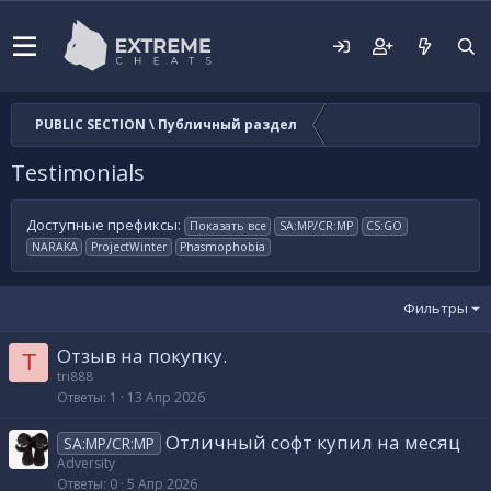
PUBLIC SECTION \ Публичный раздел
Testimonials
Доступные префиксы:
Показать все
SA:MP/CR:MP
CS:GO
NARAKA
ProjectWinter
Phasmophobia
Фильтры
Отзыв на покупку.
T
tri888
Ответы
1
13 Апр 2026
Отличный софт купил на месяц
SA:MP/CR:MP
Adversity
Ответы
0
5 Апр 2026