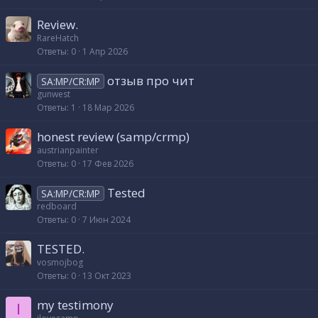
Review.
RareHatch
Ответы
0
1 Апр 2026
отзыв про чит
SA:MP/CR:MP
gunwest
Ответы
1
18 Мар 2026
honest review (samp/crmp)
austrianpainter
Ответы
0
17 Фев 2026
Tested
SA:MP/CR:MP
redboard
Ответы
0
7 Июн 2024
TESTED.
vosmojbog
Ответы
0
13 Окт 2023
my testimony
I