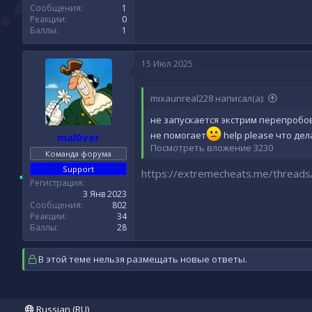
Сообщения
1
Реакции
0
Баллы
1
15 Июл 2025
mixaunreal228 написал(а):
не запускается экстрим перепробо
не помогает
help please что де
mal0ver
Посмотреть вложение 3230
Команда форума
Support
https://extremecheats.me/thread
Регистрация
3 Янв 2023
Сообщения
802
Реакции
34
Баллы
28
В этой теме нельзя размещать новые ответы.
Russian (RU)