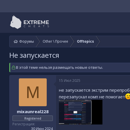
Форумы
Other \ Прочее
Offtopics
Не запускается
В этой теме нельзя размещать новые ответы.
15 Июл 2025
M
не запускается экстрим перепроб
перезапускал комп не помогает
mixaunreal228
Registered
Регистрация
30 Июн 2024