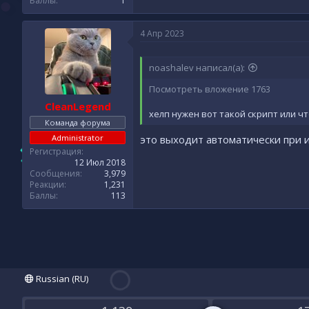
Баллы
1
4 Апр 2023
noashalev написал(а):
Посмотреть вложение 1763
CleanLegend
хелп нужен вот такой скрипт или ч
Команда форума
Administrator
это выходит автоматически при 
Регистрация
12 Июл 2018
Сообщения
3,979
Реакции
1,231
Баллы
113
Russian (RU)