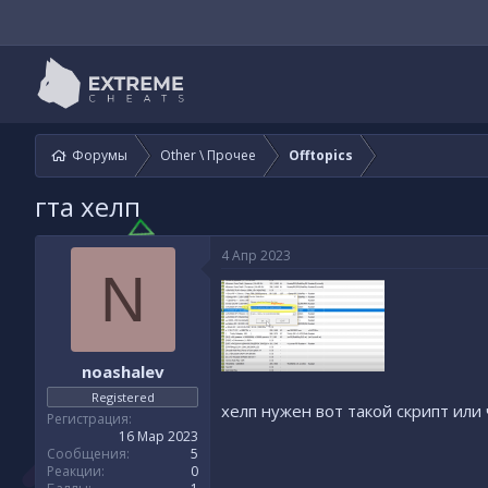
Форумы
Other \ Прочее
Offtopics
гта хелп
4 Апр 2023
N
noashalev
Registered
хелп нужен вот такой скрипт или
Регистрация
16 Мар 2023
Сообщения
5
Реакции
0