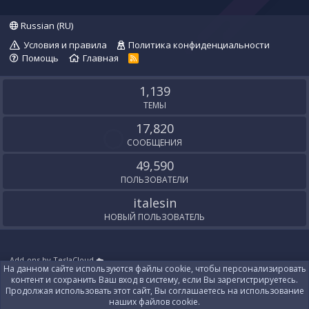
Russian (RU)
Условия и правила
Политика конфиденциальности
Помощь
Главная
R
S
S
1,139
ТЕМЫ
17,820
СООБЩЕНИЯ
49,590
ПОЛЬЗОВАТЕЛИ
italesin
НОВЫЙ ПОЛЬЗОВАТЕЛЬ
Add-ons by TeslaCloud ☁️
На данном сайте используются файлы cookie, чтобы персонализировать
Локализация от
XenForo.Info
контент и сохранить Ваш вход в систему, если Вы зарегистрируетесь.
Контакты
Продолжая использовать этот сайт, Вы соглашаетесь на использование
наших файлов cookie.