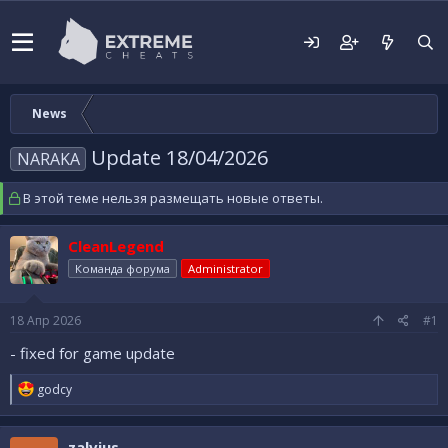
News
Update 18/04/2026
NARAKA
В этой теме нельзя размещать новые ответы.
CleanLegend
Команда форума
Administrator
18 Апр 2026
#1
- fixed for game update
Р
godcy
е
а
к
zalvius