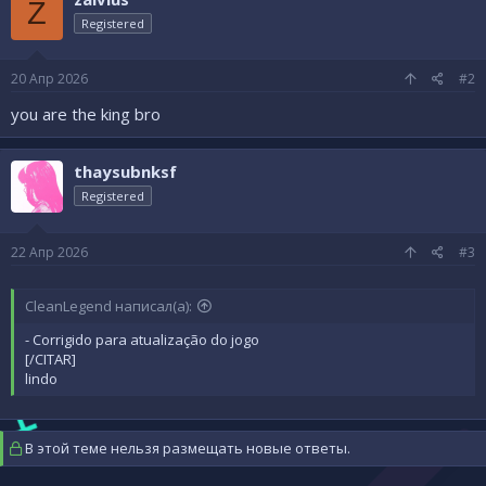
ц
Z
и
Registered
и
:
20 Апр 2026
#2
you are the king bro
thaysubnksf
Registered
22 Апр 2026
#3
CleanLegend написал(а):
- Corrigido para atualização do jogo
[/CITAR]
lindo
В этой теме нельзя размещать новые ответы.