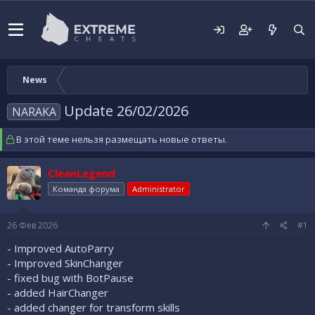
News
Update 26/02/2026
NARAKA
В этой теме нельзя размещать новые ответы.
CleanLegend
Команда форума
Administrator
26 Фев 2026
#1
- Improved AutoParry
- Improved SkinChanger
- fixed bug with BotPause
- added HairChanger
- added changer for transform skills