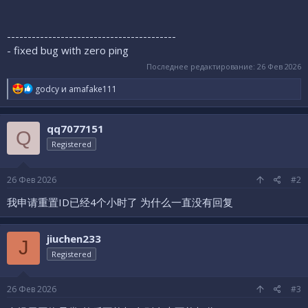
-----------------------------------------
- fixed bug with zero ping
Последнее редактирование:
26 Фев 2026
Р
godcy
и
amafake111
е
а
к
qq7077151
ц
Q
и
Registered
и
:
26 Фев 2026
#2
我申请重置ID已经4个小时了 为什么一直没有回复
jiuchen233
J
Registered
26 Фев 2026
#3