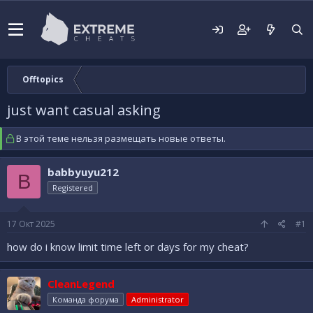
Offtopics
just want casual asking
В этой теме нельзя размещать новые ответы.
babbyuyu212
B
Registered
17 Окт 2025
#1
how do i know limit time left or days for my cheat?
CleanLegend
Команда форума
Administrator