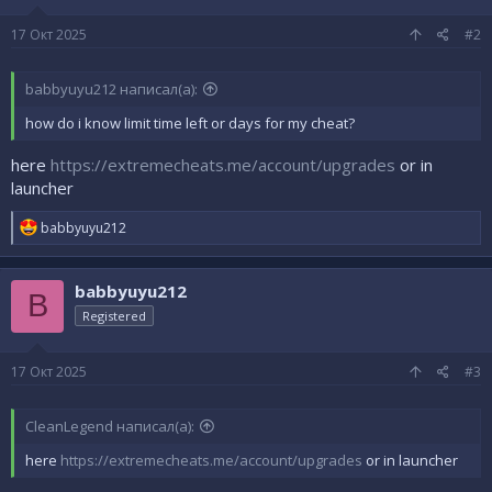
17 Окт 2025
#2
babbyuyu212 написал(а):
how do i know limit time left or days for my cheat?
here
https://extremecheats.me/account/upgrades
or in
launcher
Р
babbyuyu212
е
а
к
babbyuyu212
ц
B
и
Registered
и
:
17 Окт 2025
#3
CleanLegend написал(а):
here
https://extremecheats.me/account/upgrades
or in launcher