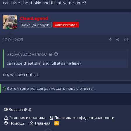
can i use cheat skin and full at same time?
CleanLegend
Команда форума
Administrator
17 Окт 2025
#4
babbyuyu212 написал(а):
can i use cheat skin and full at same time?
no, will be conflict
В этой теме нельзя размещать новые ответы.
Russian (RU)
Условия и правила
Политика конфиденциальности
Помощь
Главная
R
S