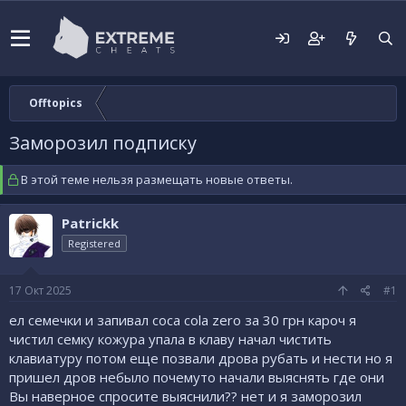
Offtopics
Заморозил подписку
В этой теме нельзя размещать новые ответы.
Patrickk
Registered
17 Окт 2025
#1
ел семечки и запивал coca cola zero за 30 грн кароч я
чистил семку кожура упала в клаву начал чистить
клавиатуру потом еще позвали дрова рубать и нести но я
пришел дров небыло почемуто начали выяснять где они
Вы наверное спросите выяснили?? нет и я заморозил