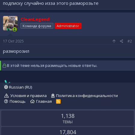
подписку случайно изза этого разморозьте
CleanLegend
Команда форума
Administrator
17 Окт 2025
#2
разморозил
В этой теме нельзя размещать новые ответы.
Russian (RU)
Условия и правила
Политика конфиденциальности
Помощь
Главная
R
S
S
1,138
ТЕМЫ
17,804