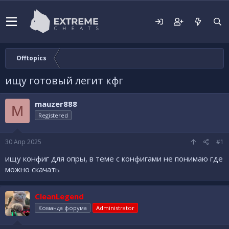
Offtopics
ищу готовый легит кфг
mauzer888
M
Registered
30 Апр 2025
#1
ищу конфиг для опры, в теме с конфигами не понимаю где
можно скачать
CleanLegend
Команда форума
Administrator