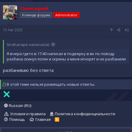
CleanLegend
Команда форума
Administrator
15 Авг 2025
#2
leraKanape написал(а):
Я вчера гдето в 17:40 написал в подежрку в вк по поводу
разбана скинул логин и скрины а меня игнорят и не разбанили
разбаниваю без ответа
В этой теме нельзя размещать новые ответы.
Russian (RU)
Условия и правила
Политика конфиденциальности
Помощь
Главная
R
S
S