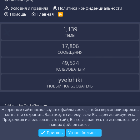
Условия и правила
Политика конфиденциальности
Помощь
Главная
R
S
S
1,139
ТЕМЫ
17,806
СООБЩЕНИЯ
49,524
ПОЛЬЗОВАТЕЛИ
yvelohiki
НОВЫЙ ПОЛЬЗОВАТЕЛЬ
Add-ons by TeslaCloud ☁️
На данном сайте используются файлы cookie, чтобы персонализировать
Локализация от
XenForo.Info
контент и сохранить Ваш вход в систему, если Вы зарегистрируетесь.
Контакты
Продолжая использовать этот сайт, Вы соглашаетесь на использование
наших файлов cookie.
Принять
Узнать больше...