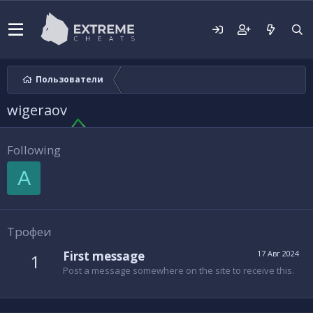
Пользователи
wigeraov
Following
A
Трофеи
First message
17 Авг 2024
1
Post a message somewhere on the site to receive this.