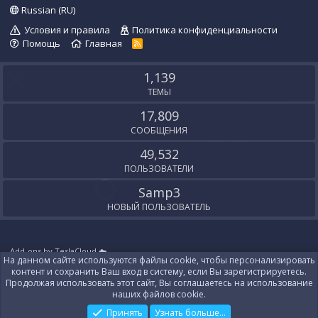
Russian (RU)
Условия и правила
Политика конфиденциальности
Помощь
Главная
R
S
S
1,139
ТЕМЫ
17,809
СООБЩЕНИЯ
49,532
ПОЛЬЗОВАТЕЛИ
Samp3
НОВЫЙ ПОЛЬЗОВАТЕЛЬ
Add-ons by TeslaCloud ☁️
На данном сайте используются файлы cookie, чтобы персонализировать
Локализация от
XenForo.Info
контент и сохранить Ваш вход в систему, если Вы зарегистрируетесь.
Контакты
Продолжая использовать этот сайт, Вы соглашаетесь на использование
наших файлов cookie.
Принять
Узнать больше...