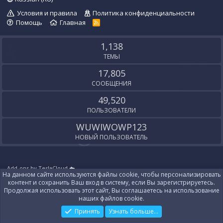
Условия и правила
Политика конфиденциальности
Помощь
Главная
R
S
S
1,138
ТЕМЫ
17,805
СООБЩЕНИЯ
49,520
ПОЛЬЗОВАТЕЛИ
WUWIWOWP123
НОВЫЙ ПОЛЬЗОВАТЕЛЬ
Add-ons by TeslaCloud ☁️
На данном сайте используются файлы cookie, чтобы персонализировать
Локализация от
XenForo.Info
контент и сохранить Ваш вход в систему, если Вы зарегистрируетесь.
Контакты
Продолжая использовать этот сайт, Вы соглашаетесь на использование
наших файлов cookie.
Принять
Узнать больше...