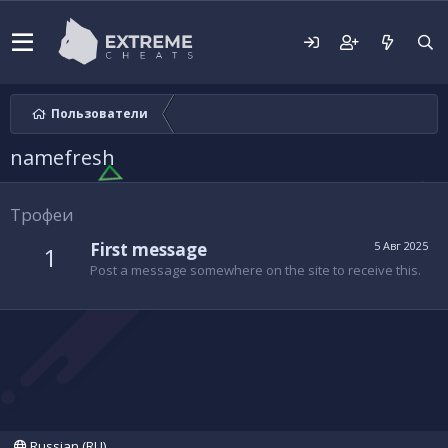
Пользователи
namefresh
Трофеи
First message
5 Авг 2025
1
Post a message somewhere on the site to receive this.
Russian (RU)