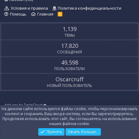
Условия и правила
Политика конфиденциальности
Помощь
Главная
R
S
S
1,139
ТЕМЫ
17,820
СООБЩЕНИЯ
49,598
ПОЛЬЗОВАТЕЛИ
Oscarcruff
НОВЫЙ ПОЛЬЗОВАТЕЛЬ
Add-ons by TeslaCloud ☁️
На данном сайте используются файлы cookie, чтобы персонализировать
Локализация от
XenForo.Info
контент и сохранить Ваш вход в систему, если Вы зарегистрируетесь.
Контакты
Продолжая использовать этот сайт, Вы соглашаетесь на использование
наших файлов cookie.
Принять
Узнать больше...