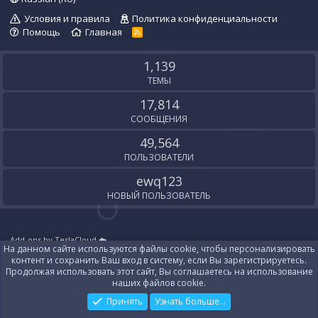
Условия и правила
Политика конфиденциальности
Помощь
Главная
R
S
S
1,139
ТЕМЫ
17,814
СООБЩЕНИЯ
49,564
ПОЛЬЗОВАТЕЛИ
ewq123
НОВЫЙ ПОЛЬЗОВАТЕЛЬ
Add-ons by TeslaCloud ☁️
На данном сайте используются файлы cookie, чтобы персонализировать
Локализация от
XenForo.Info
контент и сохранить Ваш вход в систему, если Вы зарегистрируетесь.
Контакты
Продолжая использовать этот сайт, Вы соглашаетесь на использование
наших файлов cookie.
Принять
Узнать больше...