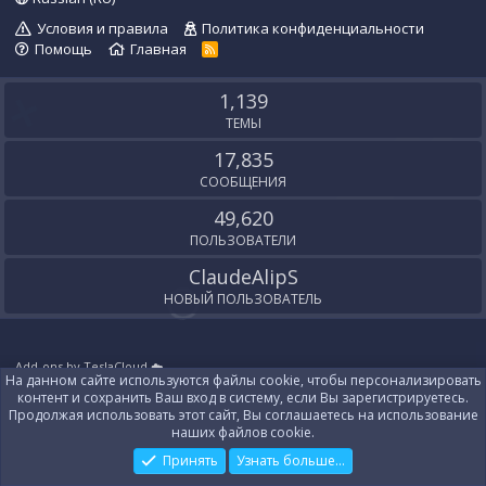
Условия и правила
Политика конфиденциальности
Помощь
Главная
R
S
S
1,139
ТЕМЫ
17,835
СООБЩЕНИЯ
49,620
ПОЛЬЗОВАТЕЛИ
ClaudeAlipS
НОВЫЙ ПОЛЬЗОВАТЕЛЬ
Add-ons by TeslaCloud ☁️
На данном сайте используются файлы cookie, чтобы персонализировать
Локализация от
XenForo.Info
контент и сохранить Ваш вход в систему, если Вы зарегистрируетесь.
Контакты
Продолжая использовать этот сайт, Вы соглашаетесь на использование
наших файлов cookie.
Принять
Узнать больше...