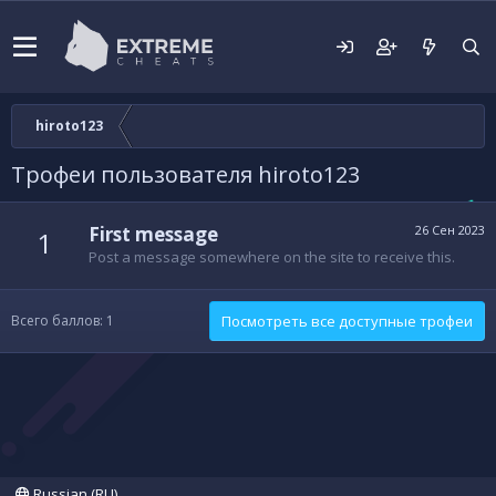
hiroto123
Трофеи пользователя hiroto123
First message
26 Сен 2023
1
Post a message somewhere on the site to receive this.
Всего баллов: 1
Посмотреть все доступные трофеи
Russian (RU)