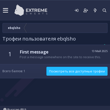
ebqlsho
Трофеи пользователя ebqlsho
First message
13 Май 2025
1
Post a message somewhere on the site to receive this.
Всего баллов: 1
Посмотреть все доступные трофеи
Russian (RU)