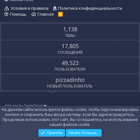
Условия и правила
Политика конфиденциальности
Помощь
Главная
R
S
S
1,138
ТЕМЫ
17,805
СООБЩЕНИЯ
49,523
ПОЛЬЗОВАТЕЛИ
pizzadinho
НОВЫЙ ПОЛЬЗОВАТЕЛЬ
Add-ons by TeslaCloud ☁️
На данном сайте используются файлы cookie, чтобы персонализировать
Локализация от
XenForo.Info
контент и сохранить Ваш вход в систему, если Вы зарегистрируетесь.
Контакты
Продолжая использовать этот сайт, Вы соглашаетесь на использование
наших файлов cookie.
Принять
Узнать больше...