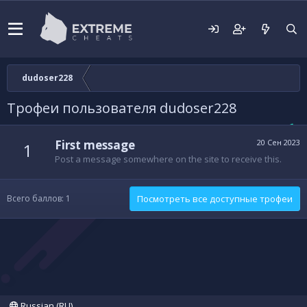
dudoser228
Трофеи пользователя dudoser228
First message
20 Сен 2023
1
Post a message somewhere on the site to receive this.
Всего баллов: 1
Посмотреть все доступные трофеи
Russian (RU)