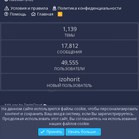
Условия и правила
Политика конфиденциальности
Помощь
Главная
R
S
S
1,139
ТЕМЫ
17,812
СООБЩЕНИЯ
49,555
ПОЛЬЗОВАТЕЛИ
izohorit
НОВЫЙ ПОЛЬЗОВАТЕЛЬ
Add-ons by TeslaCloud ☁️
На данном сайте используются файлы cookie, чтобы персонализировать
Локализация от
XenForo.Info
контент и сохранить Ваш вход в систему, если Вы зарегистрируетесь.
Контакты
Продолжая использовать этот сайт, Вы соглашаетесь на использование
наших файлов cookie.
Принять
Узнать больше...