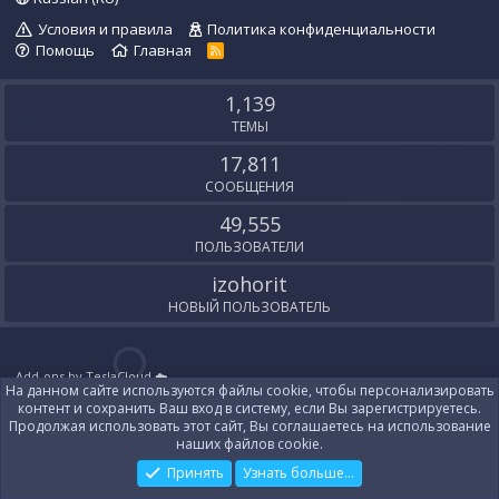
Условия и правила
Политика конфиденциальности
Помощь
Главная
R
S
S
1,139
ТЕМЫ
17,811
СООБЩЕНИЯ
49,555
ПОЛЬЗОВАТЕЛИ
izohorit
НОВЫЙ ПОЛЬЗОВАТЕЛЬ
Add-ons by TeslaCloud ☁️
На данном сайте используются файлы cookie, чтобы персонализировать
Локализация от
XenForo.Info
контент и сохранить Ваш вход в систему, если Вы зарегистрируетесь.
Контакты
Продолжая использовать этот сайт, Вы соглашаетесь на использование
наших файлов cookie.
Принять
Узнать больше...