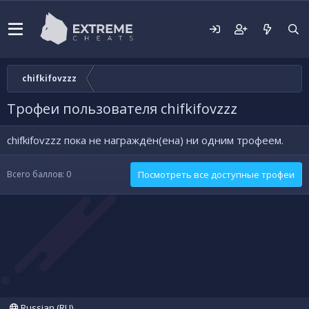
chifkifovzzz
Трофеи пользователя chifkifovzzz
chifkifovzzz пока не награждён(ена) ни одним трофеем.
Всего баллов: 0
Посмотреть все доступные трофеи
Russian (RU)