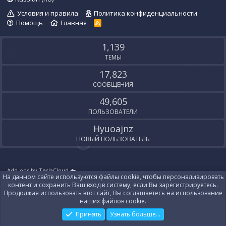
Условия и правила
Политика конфиденциальности
Помощь
Главная
R
S
S
1,139
ТЕМЫ
17,823
СООБЩЕНИЯ
49,605
ПОЛЬЗОВАТЕЛИ
Hyuoajnz
НОВЫЙ ПОЛЬЗОВАТЕЛЬ
Add-ons by TeslaCloud ☁️
На данном сайте используются файлы cookie, чтобы персонализировать
Локализация от
XenForo.Info
контент и сохранить Ваш вход в систему, если Вы зарегистрируетесь.
Контакты
Продолжая использовать этот сайт, Вы соглашаетесь на использование
наших файлов cookie.
Принять
Узнать больше...