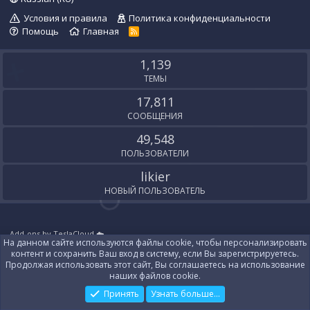
Условия и правила
Политика конфиденциальности
Помощь
Главная
R
S
S
1,139
ТЕМЫ
17,811
СООБЩЕНИЯ
49,548
ПОЛЬЗОВАТЕЛИ
likier
НОВЫЙ ПОЛЬЗОВАТЕЛЬ
Add-ons by TeslaCloud ☁️
На данном сайте используются файлы cookie, чтобы персонализировать
Локализация от
XenForo.Info
контент и сохранить Ваш вход в систему, если Вы зарегистрируетесь.
Контакты
Продолжая использовать этот сайт, Вы соглашаетесь на использование
наших файлов cookie.
Принять
Узнать больше...