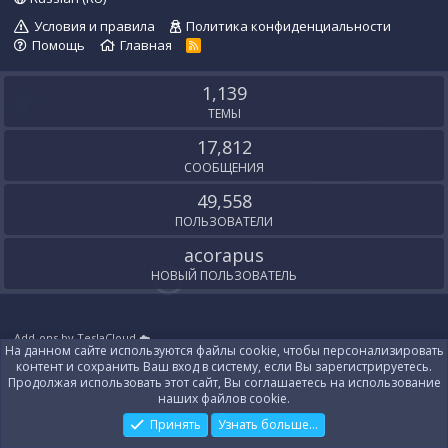
Условия и правила
Политика конфиденциальности
Помощь
Главная
R
S
S
1,139
ТЕМЫ
17,812
СООБЩЕНИЯ
49,558
ПОЛЬЗОВАТЕЛИ
acorapus
НОВЫЙ ПОЛЬЗОВАТЕЛЬ
Add-ons by TeslaCloud ☁️
На данном сайте используются файлы cookie, чтобы персонализировать
Локализация от
XenForo.Info
контент и сохранить Ваш вход в систему, если Вы зарегистрируетесь.
Контакты
Продолжая использовать этот сайт, Вы соглашаетесь на использование
наших файлов cookie.
Принять
Узнать больше...