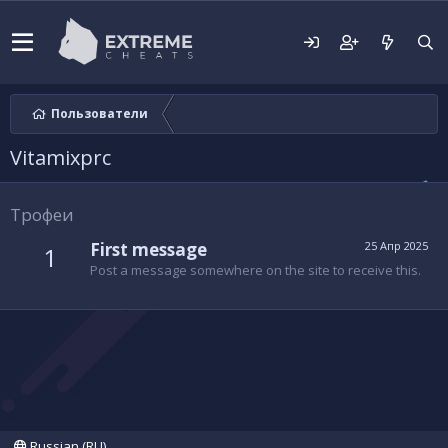
Пользователи
Vitamixprc
Трофеи
First message
25 Апр 2025
1
Post a message somewhere on the site to receive this.
Russian (RU)