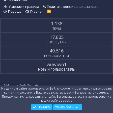
Условия и правила
Политика конфиденциальности
Помощь
Главная
R
S
S
1,138
ТЕМЫ
17,805
СООБЩЕНИЯ
49,516
ПОЛЬЗОВАТЕЛИ
wuwiwo1
НОВЫЙ ПОЛЬЗОВАТЕЛЬ
Add-ons by TeslaCloud ☁️
На данном сайте используются файлы cookie, чтобы персонализировать
Локализация от
XenForo.Info
контент и сохранить Ваш вход в систему, если Вы зарегистрируетесь.
Контакты
Продолжая использовать этот сайт, Вы соглашаетесь на использование
наших файлов cookie.
Принять
Узнать больше...