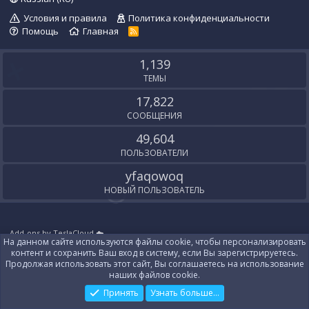
Условия и правила
Политика конфиденциальности
Помощь
Главная
R
S
S
1,139
ТЕМЫ
17,822
СООБЩЕНИЯ
49,604
ПОЛЬЗОВАТЕЛИ
yfaqowoq
НОВЫЙ ПОЛЬЗОВАТЕЛЬ
Add-ons by TeslaCloud ☁️
На данном сайте используются файлы cookie, чтобы персонализировать
Локализация от
XenForo.Info
контент и сохранить Ваш вход в систему, если Вы зарегистрируетесь.
Контакты
Продолжая использовать этот сайт, Вы соглашаетесь на использование
наших файлов cookie.
Принять
Узнать больше...