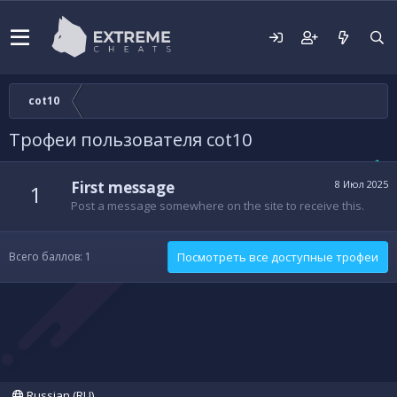
cot10
Трофеи пользователя cot10
First message
8 Июл 2025
1
Post a message somewhere on the site to receive this.
Всего баллов: 1
Посмотреть все доступные трофеи
Russian (RU)