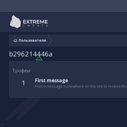
Пользователи
b296214446a
Трофеи
First message
1
Post a message somewhere on the site to receive this