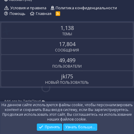
Условия и правила
Политика конфиденциальности
Помощь
Главная
R
S
S
1,138
ТЕМЫ
17,804
СООБЩЕНИЯ
49,499
ПОЛЬЗОВАТЕЛИ
jkl75
НОВЫЙ ПОЛЬЗОВАТЕЛЬ
Add-ons by TeslaCloud ☁️
На данном сайте используются файлы cookie, чтобы персонализировать
Локализация от
XenForo.Info
контент и сохранить Ваш вход в систему, если Вы зарегистрируетесь.
Контакты
Продолжая использовать этот сайт, Вы соглашаетесь на использование
наших файлов cookie.
Принять
Узнать больше...