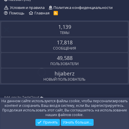
Условия и правила
Политика конфиденциальности
Помощь
Главная
R
S
S
1,139
ТЕМЫ
17,818
СООБЩЕНИЯ
49,588
ПОЛЬЗОВАТЕЛИ
hijaberz
НОВЫЙ ПОЛЬЗОВАТЕЛЬ
Add-ons by TeslaCloud ☁️
На данном сайте используются файлы cookie, чтобы персонализировать
Локализация от
XenForo.Info
контент и сохранить Ваш вход в систему, если Вы зарегистрируетесь.
Контакты
Продолжая использовать этот сайт, Вы соглашаетесь на использование
наших файлов cookie.
Принять
Узнать больше...